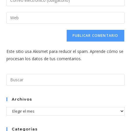
o
tu
nombre
dirección
Introduce
de
de
la
usuario
correo
URL
para
electrónico
de
comentar
para
tu
comentar
Este sitio usa Akismet para reducir el spam.
Aprende cómo se
web
procesan los datos de tus comentarios.
(opcional)
Pul
Esc
par
cer
Archivos
el
Archivos
pan
de
bús
Categorías