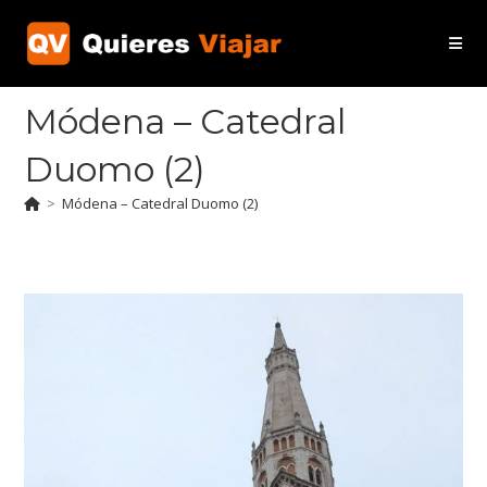
Ir
al
contenido
Módena – Catedral
Duomo (2)
>
Módena – Catedral Duomo (2)