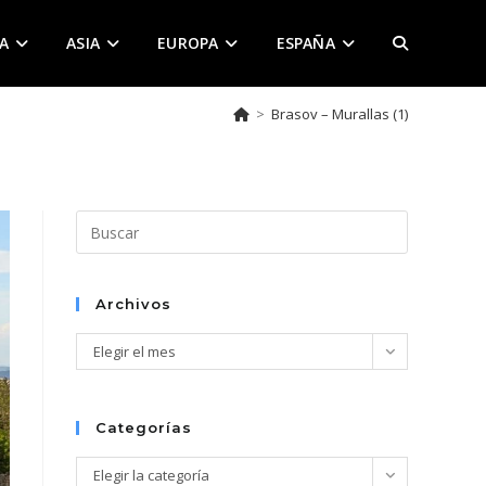
A
ASIA
EUROPA
ESPAÑA
ALTERNAR
>
Brasov – Murallas (1)
BÚSQUEDA
DE
Pulsa
Escape
para
LA
cerrar
Archivos
el
Archivos
Elegir el mes
panel
de
WEB
búsqueda.
Categorías
Categorías
Elegir la categoría