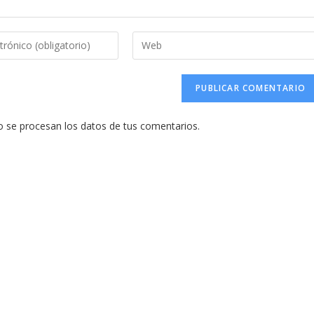
Introduce
la
URL
de
tu
se procesan los datos de tus comentarios.
web
(opcional)