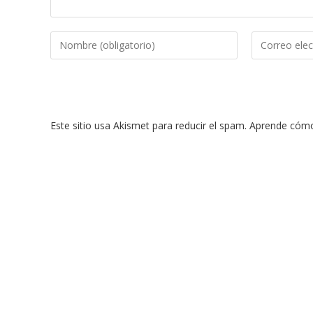
Introduce
Introduce
tu
tu
nombre
dirección
o
de
nombre
correo
Este sitio usa Akismet para reducir el spam.
Aprende cómo 
de
electrónico
usuario
para
para
comentar
comentar