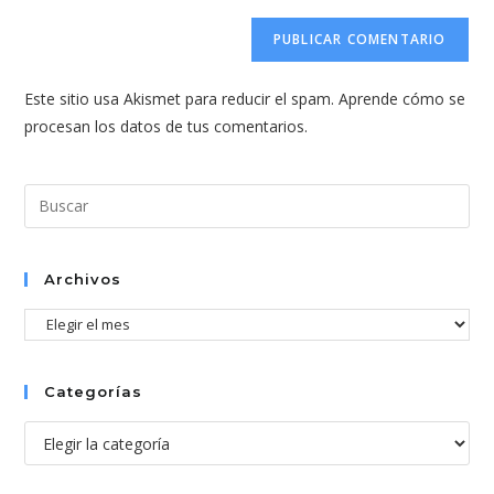
correo
URL
para
electrónico
de
comentar
para
tu
comentar
Este sitio usa Akismet para reducir el spam.
Aprende cómo se
web
procesan los datos de tus comentarios.
(opcional)
Pul
Esc
par
cer
Archivos
el
Archivos
pan
de
bús
Categorías
Categorías