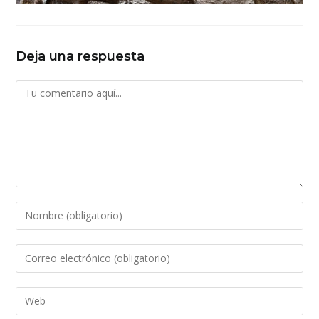
Deja una respuesta
Comentario
Introduce
tu
nombre
Introduce
o
tu
nombre
dirección
Introduce
de
de
la
usuario