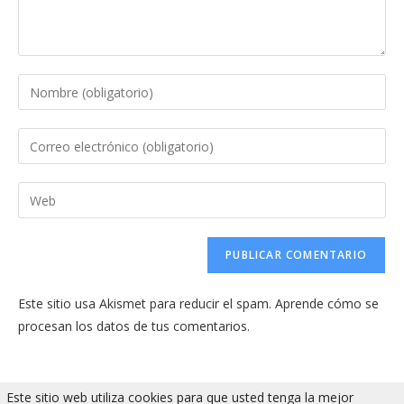
Introduce
tu
nombre
Introduce
o
tu
nombre
dirección
Introduce
de
de
la
usuario
correo
URL
para
electrónico
de
comentar
para
tu
comentar
Este sitio usa Akismet para reducir el spam.
Aprende cómo se
web
procesan los datos de tus comentarios.
(opcional)
Este sitio web utiliza cookies para que usted tenga la mejor