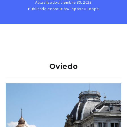
Actualizado
diciembre 30, 2023
Publicado en
Asturias
/
España
/
Europa
Oviedo