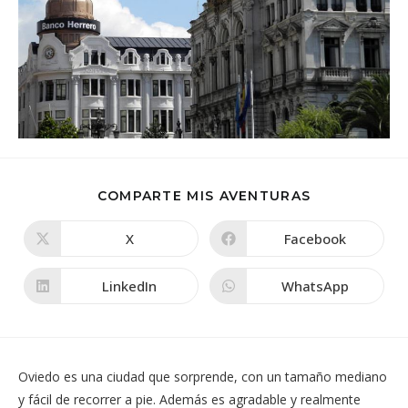
COMPARTIR
COMPARTE MIS AVENTURAS
ESTE
CONTENIDO
X
Facebook
Se
Se
abre
abre
en
en
una
una
LinkedIn
WhatsApp
Se
Se
nueva
nueva
abre
abre
ventana
ventana
en
en
una
una
nueva
nueva
ventana
ventana
Oviedo es una ciudad que sorprende, con un tamaño mediano
y fácil de recorrer a pie. Además es agradable y realmente