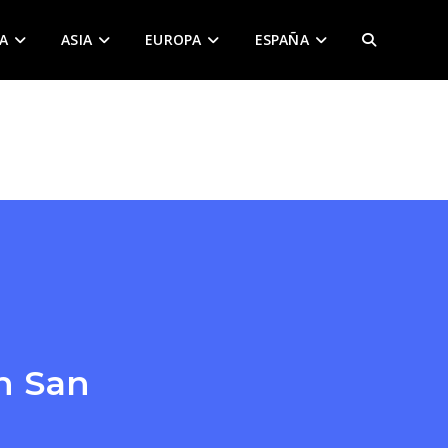
A
ASIA
EUROPA
ESPAÑA
ALTERNAR
BÚSQUEDA
DE
LA
WEB
n San