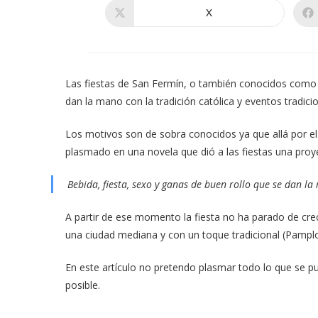
X
Se
abre
en
una
nueva
ventana
Las fiestas de San Fermín, o también conocidos como 
dan la mano con la tradición católica y eventos tradici
Los motivos son de sobra conocidos ya que allá por e
plasmado en una novela que dió a las fiestas una proye
Bebida, fiesta, sexo y ganas de buen rollo que se dan la
A partir de ese momento la fiesta no ha parado de crec
una ciudad mediana y con un toque tradicional (Pamplon
En este artículo no pretendo plasmar todo lo que se p
posible.