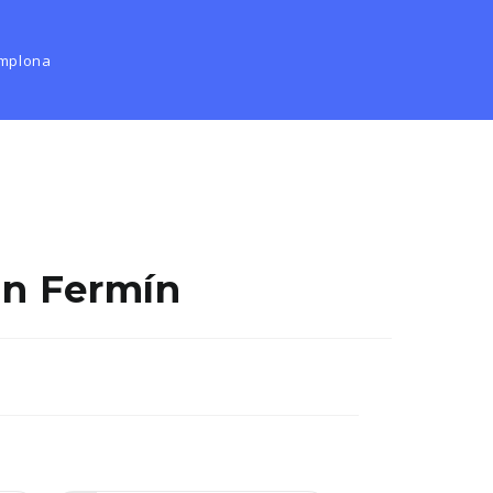
mplona
an Fermín