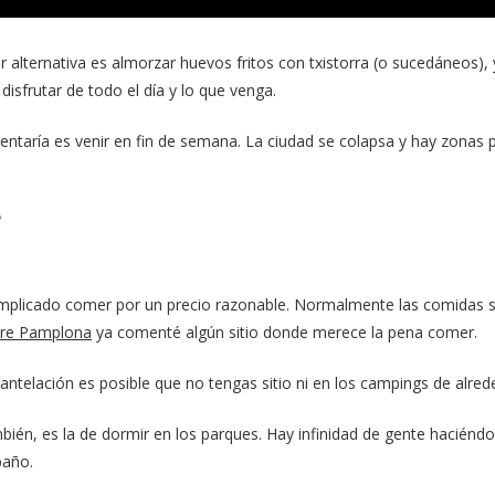
 alternativa es almorzar huevos fritos con txistorra (o sucedáneos), y 
sfrutar de todo el día y lo que venga.
ntentaría es venir en fin de semana. La ciudad se colapsa y hay zonas 
?
complicado comer por un precio razonable. Normalmente las comidas s
obre Pamplona
ya comenté algún sitio donde merece la pena comer.
ntelación es posible que no tengas sitio ni en los campings de alred
ambién, es la de dormir en los parques. Hay infinidad de gente hacién
baño.