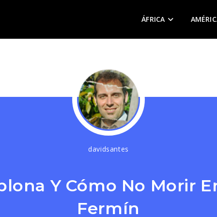
ÁFRICA
AMÉRIC
davidsantes
lona Y Cómo No Morir E
Fermín