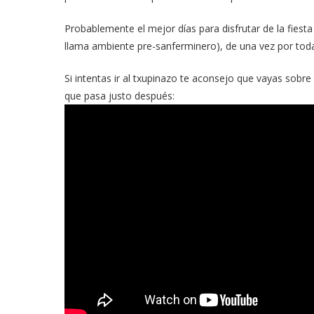
Probablemente el mejor días para disfrutar de la fiesta
llama ambiente pre-sanferminero), de una vez por to
Si intentas ir al txupinazo te aconsejo que vayas sobr
que pasa justo después: