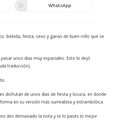
WhatsApp
Se
abre
en
una
nueva
ventana
. Bebida, fiesta, sexo y ganas de buen rollo que se
 pasar unos días muy espaciales. Esto lo dejó
da traducción).
ta.
s disfrutan de unos días de fiesta y locura, en donde
sforma en su versión más surrealista y estrambótica.
 no des demasiado la nota y te lo pases lo mejor