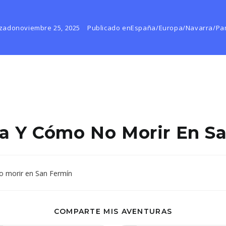
izado
noviembre 25, 2025
Publicado en
España
/
Europa
/
Navarra
/
Pa
 Y Cómo No Morir En S
COMPARTIR
COMPARTE MIS AVENTURAS
ESTE