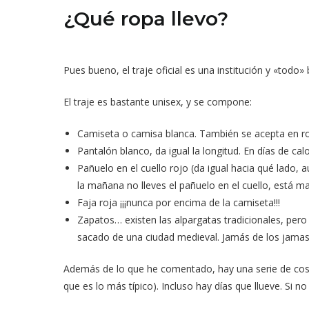
¿Qué ropa llevo?
Pues bueno, el traje oficial es una institución y «todo»
El traje es bastante unisex, y se compone:
Camiseta o camisa blanca. También se acepta en ro
Pantalón blanco, da igual la longitud. En días de calo
Pañuelo en el cuello rojo (da igual hacia qué lado, au
la mañana no lleves el pañuelo en el cuello, está mal
Faja roja ¡¡¡nunca por encima de la camiseta!!!
Zapatos… existen las alpargatas tradicionales, per
sacado de una ciudad medieval. Jamás de los jamase
Además de lo que he comentado, hay una serie de cosa
que es lo más típico). Incluso hay días que llueve. Si n