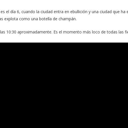
 es el día 6, cuando la ciudad entra en ebullición y una ciudad que h
das explota como una botella de champán.
e las 10:30 aproximadamente. Es el momento más loco de todas las fie