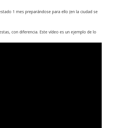
a estado 1 mes preparándose para ello (en la ciudad se
stas, con diferencia. Este vídeo es un ejemplo de lo