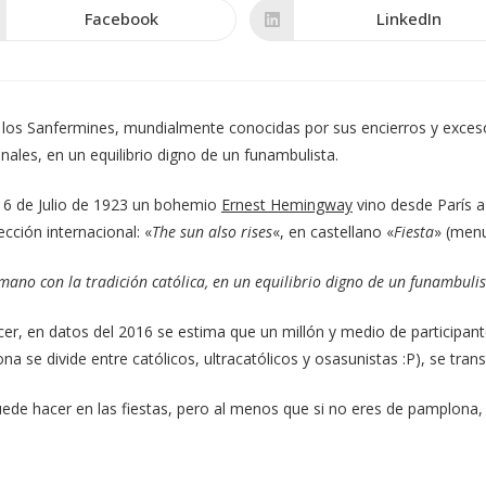
CONTENIDO
Facebook
LinkedIn
Se
Se
abre
abre
en
en
una
una
nueva
nueva
ventana
ventana
los Sanfermines, mundialmente conocidas por sus encierros y excesos
onales, en un equilibrio digno de un funambulista.
l 6 de Julio de 1923 un bohemio
Ernest Hemingway
vino desde París a
cción internacional: «
The sun also rises
«, en castellano «
Fiesta
» (menu
 mano con la tradición católica, en un equilibrio digno de un funambulis
er, en datos del 2016 se estima que un millón y medio de participante
a se divide entre católicos, ultracatólicos y osasunistas :P), se tran
uede hacer en las fiestas, pero al menos que si no eres de pamplona,