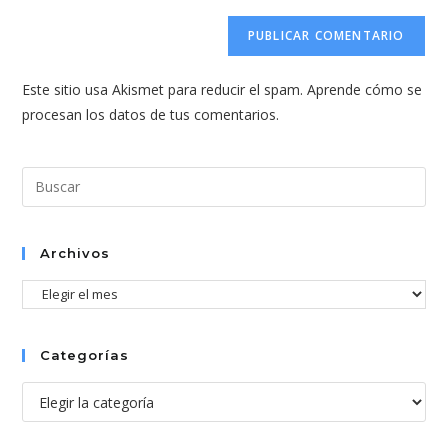
correo
URL
para
electrónico
de
comentar
para
tu
comentar
Este sitio usa Akismet para reducir el spam.
Aprende cómo se
web
procesan los datos de tus comentarios.
(opcional)
Pul
Esc
par
cer
Archivos
el
Archivos
pan
de
bús
Categorías
Categorías