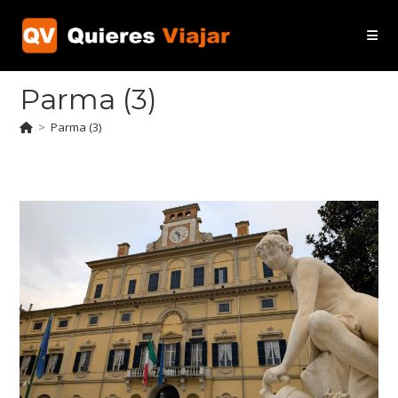
Ir
al
contenido
Parma (3)
>
Parma (3)