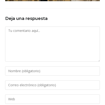
Deja una respuesta
Comentario
Introduce
tu
nombre
Introduce
o
tu
nombre
dirección
Introduce
de
de
la
usuario