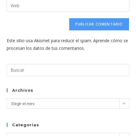
dirección
Introduce
de
de
la
usuario
correo
URL
para
electrónico
de
comentar
para
tu
comentar
Este sitio usa Akismet para reducir el spam.
Aprende cómo se
web
procesan los datos de tus comentarios.
(opcional)
Pul
Esc
par
cer
Archivos
el
Archivos
Elegir el mes
pan
de
bús
Categorías