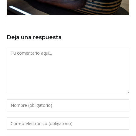
Deja una respuesta
Comentario
Introduce
tu
nombre
Introduce
o
tu
nombre