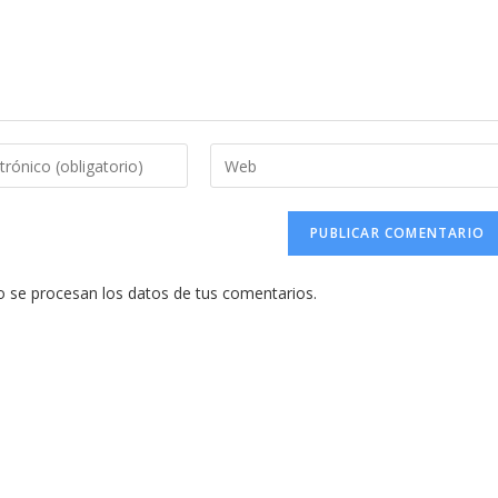
Introduce
la
URL
de
tu
se procesan los datos de tus comentarios.
web
(opcional)