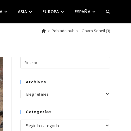
A
ASIA
EUROPA
ESPAÑA
ALTERNAR
>
Poblado nubio – Gharb Soheil (3)
BÚSQUEDA
DE
Pulsa
Escape
para
LA
cerrar
Archivos
el
Archivos
panel
de
WEB
búsqueda.
Categorías
Categorías