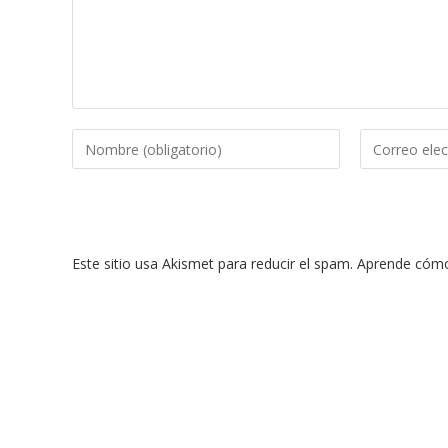
Introduce
Introduce
tu
tu
nombre
dirección
o
de
nombre
correo
Este sitio usa Akismet para reducir el spam.
Aprende cómo 
de
electrónico
usuario
para
para
comentar
comentar