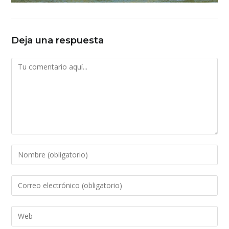
Deja una respuesta
Comentario
Introduce
tu
nombre
Introduce
o
tu
nombre
dirección
Introduce
de
de
la
usuario