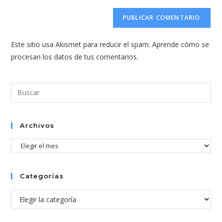
correo
URL
para
electrónico
de
comentar
para
tu
comentar
Este sitio usa Akismet para reducir el spam.
Aprende cómo se
web
procesan los datos de tus comentarios.
(opcional)
Pul
Esc
par
cer
Archivos
el
Archivos
pan
de
bús
Categorías
Categorías