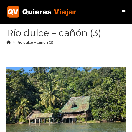
Ir
al
contenido
Río dulce – cañón (3)
>
Río dulce – cañón (3)