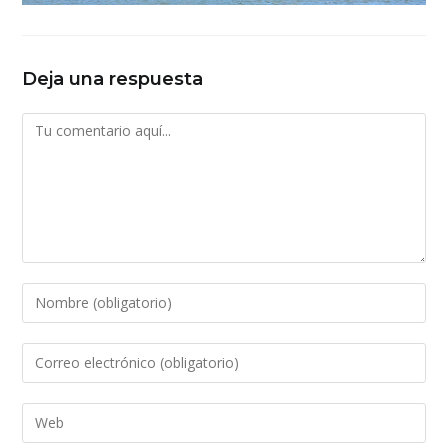
Deja una respuesta
Comentario
Introduce
tu
nombre
Introduce
o
tu
nombre
dirección
Introduce
de
de
la
usuario