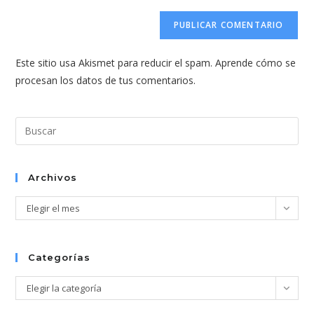
correo
URL
para
electrónico
de
comentar
para
tu
comentar
Este sitio usa Akismet para reducir el spam.
Aprende cómo se
web
procesan los datos de tus comentarios.
(opcional)
Pul
Esc
par
cer
Archivos
el
Archivos
Elegir el mes
pan
de
bús
Categorías
Categorías
Elegir la categoría