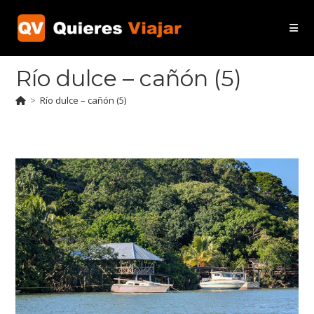
Ir
al
contenido
Río dulce – cañón (5)
>
Río dulce – cañón (5)