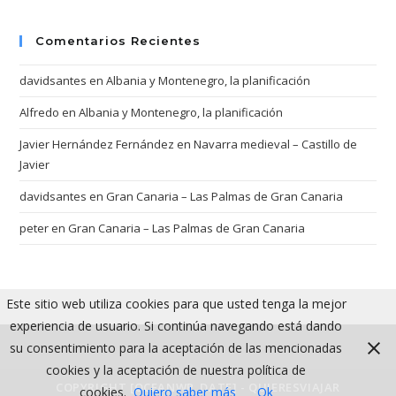
Comentarios Recientes
davidsantes
en
Albania y Montenegro, la planificación
Alfredo
en
Albania y Montenegro, la planificación
Javier Hernández Fernández
en
Navarra medieval – Castillo de
Javier
davidsantes
en
Gran Canaria – Las Palmas de Gran Canaria
peter
en
Gran Canaria – Las Palmas de Gran Canaria
Este sitio web utiliza cookies para que usted tenga la mejor
experiencia de usuario. Si continúa navegando está dando
su consentimiento para la aceptación de las mencionadas
cookies y la aceptación de nuestra política de
COPYRIGHT [OCEANWP_DATE] - QUIERESVIAJAR
cookies.
Quiero saber más
Ok