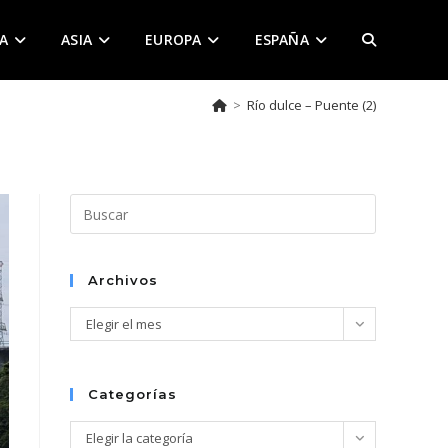
A
ASIA
EUROPA
ESPAÑA
ALTERNAR
>
Río dulce – Puente (2)
BÚSQUEDA
DE
Pulsa
Escape
para
LA
cerrar
Archivos
el
Archivos
Elegir el mes
panel
de
WEB
búsqueda.
Categorías
Categorías
Elegir la categoría