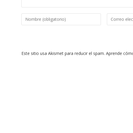
Introduce
Introduce
tu
tu
nombre
dirección
o
de
nombre
correo
Este sitio usa Akismet para reducir el spam.
Aprende cómo 
de
electrónico
usuario
para
para
comentar
comentar