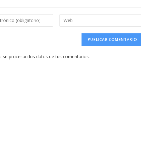
Introduce
la
URL
de
tu
se procesan los datos de tus comentarios.
web
(opcional)