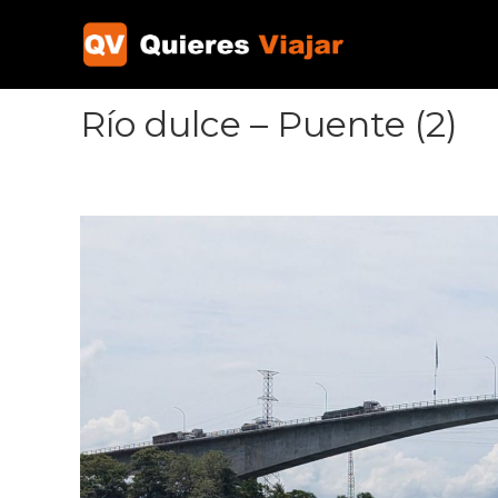
Ir
al
contenido
Río dulce – Puente (2)