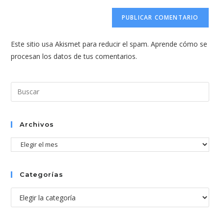
correo
URL
para
electrónico
de
comentar
para
tu
comentar
Este sitio usa Akismet para reducir el spam.
Aprende cómo se
web
procesan los datos de tus comentarios.
(opcional)
Pul
Esc
par
cer
Archivos
el
Archivos
pan
de
bús
Categorías
Categorías