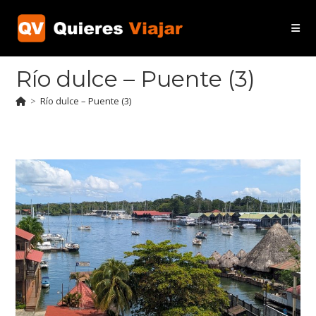
Ir
al
contenido
Río dulce – Puente (3)
>
Río dulce – Puente (3)