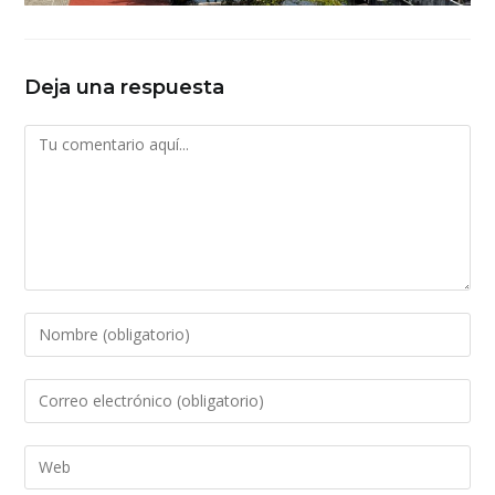
Deja una respuesta
Comentario
Introduce
tu
nombre
Introduce
o
tu
nombre
dirección
Introduce
de
de
la
usuario