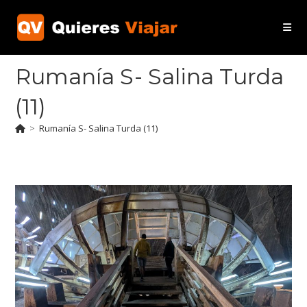
Ir
al
contenido
Rumanía S- Salina Turda
(11)
>
Rumanía S- Salina Turda (11)