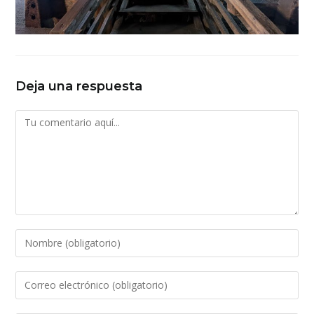
Deja una respuesta
Comentario
Introduce
tu
nombre
Introduce
o
tu
nombre