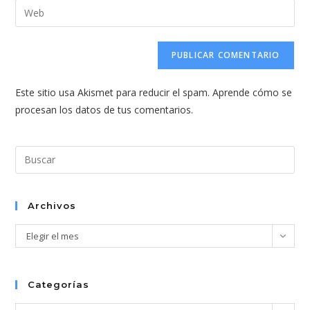
dirección
Introduce
de
de
la
usuario
correo
URL
para
electrónico
de
comentar
para
tu
comentar
Este sitio usa Akismet para reducir el spam.
Aprende cómo se
web
procesan los datos de tus comentarios.
(opcional)
Pul
Esc
par
cer
Archivos
el
Archivos
Elegir el mes
pan
de
bús
Categorías