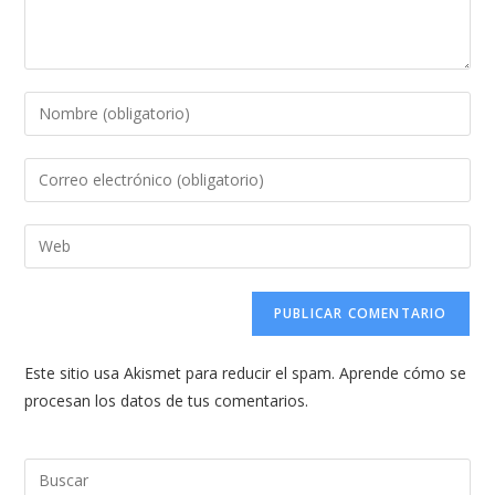
Introduce
tu
nombre
Introduce
o
tu
nombre
dirección
Introduce
de
de
la
usuario
correo
URL
para
electrónico
de
comentar
para
tu
comentar
Este sitio usa Akismet para reducir el spam.
Aprende cómo se
web
procesan los datos de tus comentarios.
(opcional)
Pul