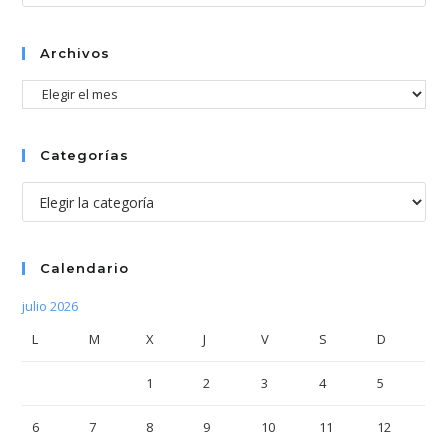
Esc
par
cer
Archivos
el
Archivos
pan
de
bús
Categorías
Categorías
Calendario
julio 2026
L
M
X
J
V
S
D
1
2
3
4
5
6
7
8
9
10
11
12