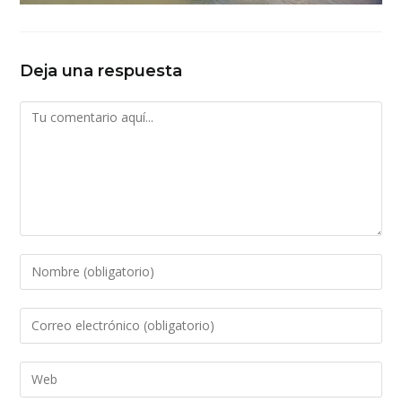
Deja una respuesta
Comentario
Introduce
tu
nombre
Introduce
o
tu
nombre
dirección
Introduce
de
de
la
usuario