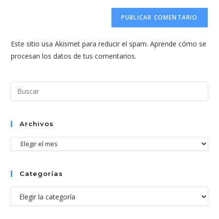
correo
URL
para
electrónico
de
comentar
para
tu
comentar
Este sitio usa Akismet para reducir el spam.
Aprende cómo se
web
procesan los datos de tus comentarios.
(opcional)
Pul
Esc
par
cer
Archivos
el
Archivos
pan
de
bús
Categorías
Categorías