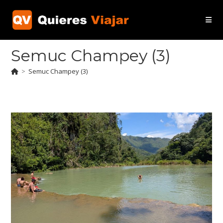
Ir
al
contenido
Semuc Champey (3)
>
Semuc Champey (3)