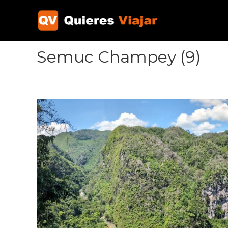
Ir
al
contenido
Semuc Champey (9)