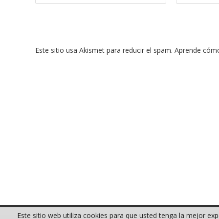
tu
tu
nombre
dirección
o
de
nombre
correo
Este sitio usa Akismet para reducir el spam.
Aprende cómo 
de
electrónico
usuario
para
para
comentar
comentar
Este sitio web utiliza cookies para que usted tenga la mejor e