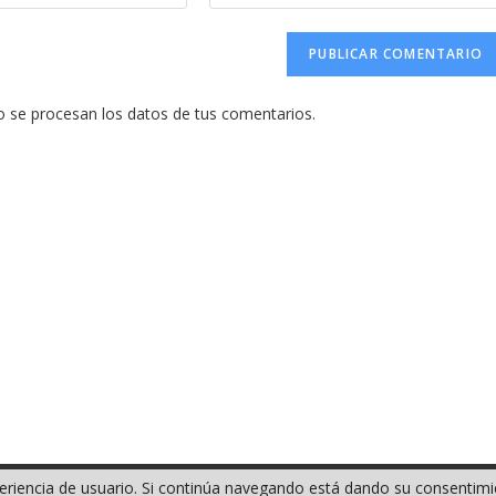
la
URL
de
tu
se procesan los datos de tus comentarios.
web
(opcional)
xperiencia de usuario. Si continúa navegando está dando su consentim