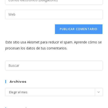
o
tu
nombre
dirección
Introduce
de
de
la
usuario
correo
URL
para
electrónico
de
comentar
para
tu
comentar
Este sitio usa Akismet para reducir el spam.
Aprende cómo se
web
procesan los datos de tus comentarios.
(opcional)
Pul
Esc
par
cer
Archivos
el
Archivos
Elegir el mes
pan
de
bús