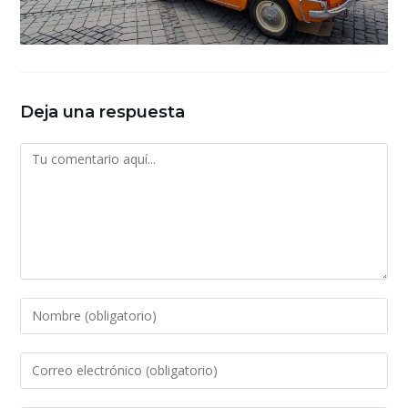
Deja una respuesta
Comentario
Introduce
tu
nombre
Introduce
o
tu
nombre