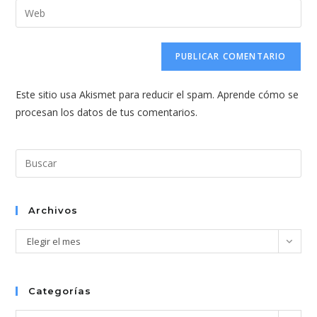
dirección
Introduce
de
de
la
usuario
correo
URL
para
electrónico
de
comentar
para
tu
comentar
Este sitio usa Akismet para reducir el spam.
Aprende cómo se
web
procesan los datos de tus comentarios.
(opcional)
Pul
Esc
par
cer
Archivos
el
Archivos
Elegir el mes
pan
de
bús
Categorías