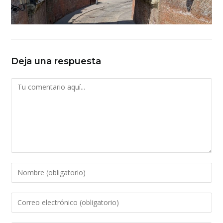
Deja una respuesta
Comentario
Introduce
tu
nombre
Introduce
o
tu
nombre