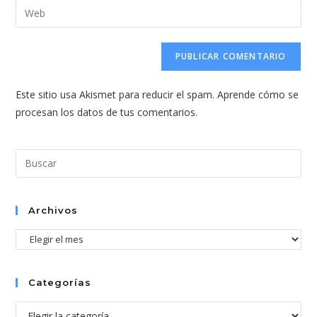
dirección
Introduce
de
de
la
usuario
correo
URL
para
electrónico
de
comentar
para
tu
comentar
Este sitio usa Akismet para reducir el spam.
Aprende cómo se
web
procesan los datos de tus comentarios.
(opcional)
Pul
Esc
par
cer
Archivos
el
Archivos
pan
de
bús
Categorías
Categorías