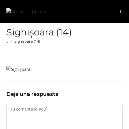
Ir
al
contenido
Sighișoara (14)
>
Sighișoara (14)
Deja una respuesta
Comentario