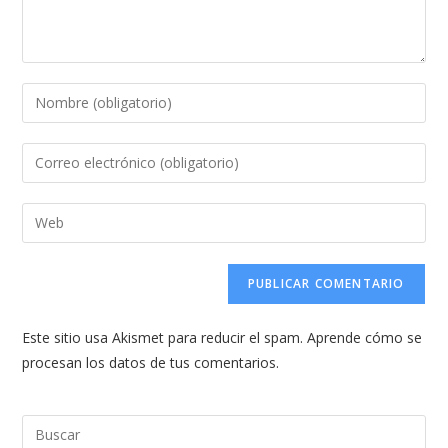
Introduce
tu
nombre
Introduce
o
tu
nombre
dirección
Introduce
de
de
la
usuario
correo
URL
para
electrónico
de
comentar
para
tu
comentar
Este sitio usa Akismet para reducir el spam.
Aprende cómo se
web
procesan los datos de tus comentarios.
(opcional)
Pul