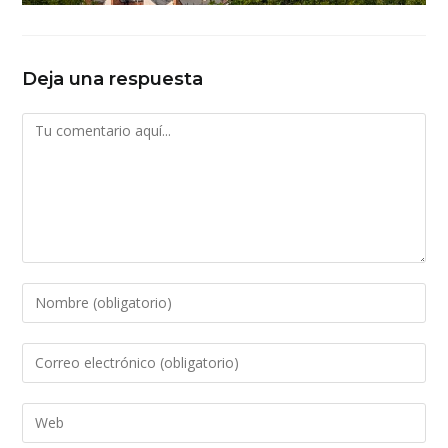
Deja una respuesta
Comentario
Introduce
tu
nombre
Introduce
o
tu
nombre
dirección
Introduce
de
de
la
usuario