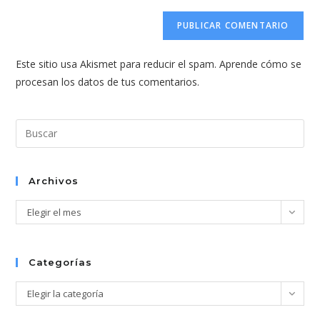
correo
URL
para
electrónico
de
comentar
para
tu
comentar
Este sitio usa Akismet para reducir el spam.
Aprende cómo se
web
procesan los datos de tus comentarios.
(opcional)
Pul
Esc
par
cer
Archivos
el
Archivos
Elegir el mes
pan
de
bús
Categorías
Categorías
Elegir la categoría