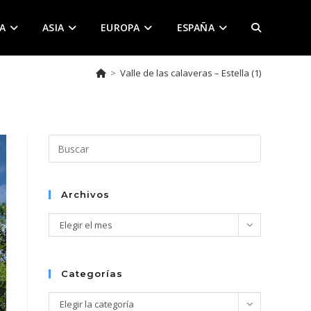
A
ASIA
EUROPA
ESPAÑA
ALTERNAR
>
Valle de las calaveras – Estella (1)
BÚSQUEDA
DE
Pulsa
Escape
para
LA
cerrar
Archivos
el
Archivos
Elegir el mes
panel
de
WEB
búsqueda.
Categorías
Categorías
Elegir la categoría