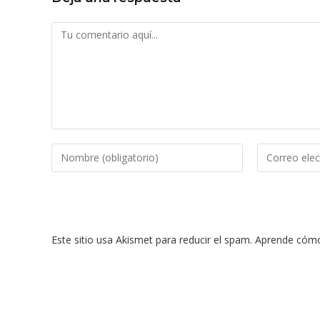
Comentario
Introduce
Introduce
tu
tu
nombre
dirección
o
de
nombre
correo
Este sitio usa Akismet para reducir el spam.
Aprende cómo 
de
electrónico
usuario
para
para
comentar
comentar