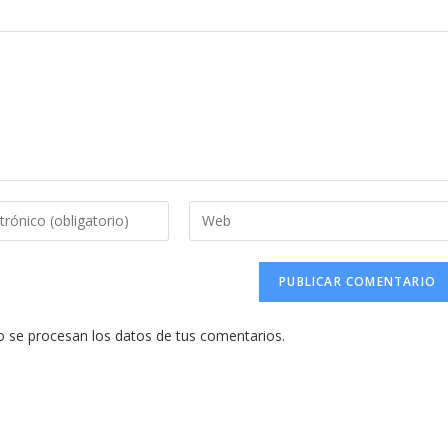
Introduce
la
URL
de
tu
se procesan los datos de tus comentarios.
web
(opcional)