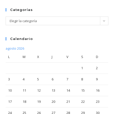
bús
Categorías
Categorías
Elegir la categoría
Calendario
agosto 2026
L
M
X
J
V
S
D
1
2
3
4
5
6
7
8
9
10
11
12
13
14
15
16
17
18
19
20
21
22
23
24
25
26
27
28
29
30