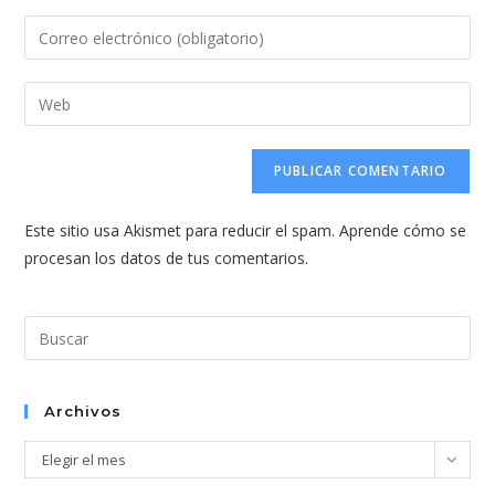
nombre
Introduce
o
tu
nombre
dirección
Introduce
de
de
la
usuario
correo
URL
para
electrónico
de
comentar
para
tu
comentar
Este sitio usa Akismet para reducir el spam.
Aprende cómo se
web
procesan los datos de tus comentarios.
(opcional)
Pul
Esc
par
cer
Archivos
el
Archivos
Elegir el mes
pan
de