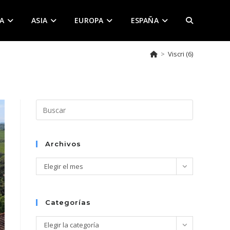
A
ASIA
EUROPA
ESPAÑA
ALTERNAR
>
Viscri (6)
BÚSQUEDA
DE
Pulsa
Escape
para
LA
cerrar
Archivos
el
Archivos
Elegir el mes
panel
de
WEB
búsqueda.
Categorías
Categorías
Elegir la categoría