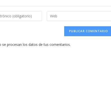
Introduce
la
URL
de
tu
se procesan los datos de tus comentarios.
web
(opcional)