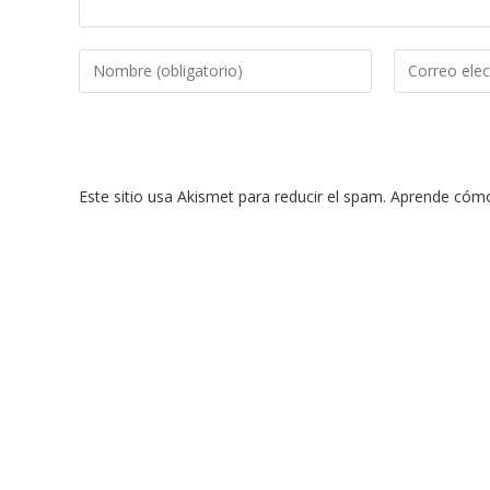
Introduce
Introduce
tu
tu
nombre
dirección
o
de
nombre
correo
Este sitio usa Akismet para reducir el spam.
Aprende cómo 
de
electrónico
usuario
para
para
comentar
comentar