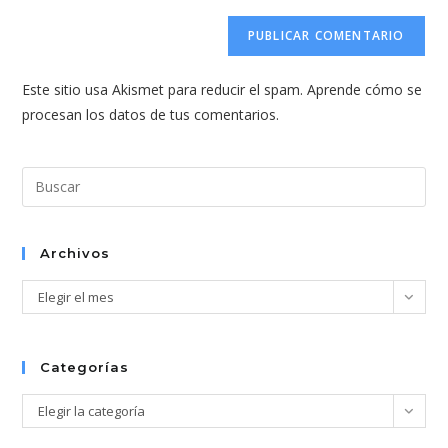
correo
URL
para
electrónico
de
comentar
para
tu
comentar
Este sitio usa Akismet para reducir el spam.
Aprende cómo se
web
procesan los datos de tus comentarios.
(opcional)
Pul
Esc
par
cer
Archivos
el
Archivos
Elegir el mes
pan
de
bús
Categorías
Categorías
Elegir la categoría