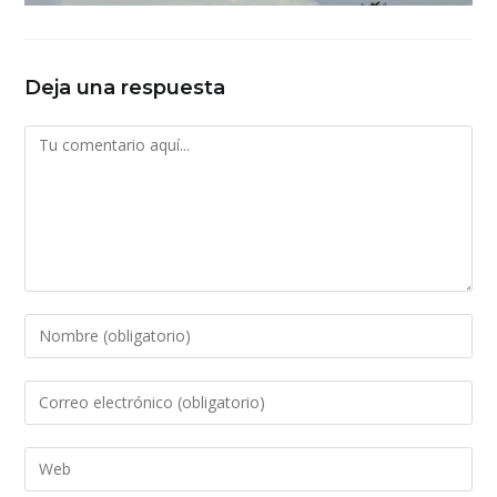
Deja una respuesta
Comentario
Introduce
tu
nombre
Introduce
o
tu
nombre
dirección
Introduce
de
de
la
usuario