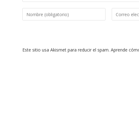
Introduce
Introduce
tu
tu
nombre
dirección
o
de
nombre
correo
Este sitio usa Akismet para reducir el spam.
Aprende cómo 
de
electrónico
usuario
para
para
comentar
comentar