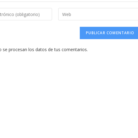
Introduce
la
URL
de
tu
se procesan los datos de tus comentarios.
web
(opcional)