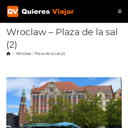
Ir
al
contenido
Wroclaw – Plaza de la sal
(2)
>
Wroclaw – Plaza de la sal (2)