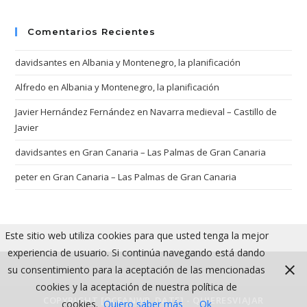
Comentarios Recientes
davidsantes
en
Albania y Montenegro, la planificación
Alfredo
en
Albania y Montenegro, la planificación
Javier Hernández Fernández
en
Navarra medieval – Castillo de
Javier
davidsantes
en
Gran Canaria – Las Palmas de Gran Canaria
peter
en
Gran Canaria – Las Palmas de Gran Canaria
Este sitio web utiliza cookies para que usted tenga la mejor
experiencia de usuario. Si continúa navegando está dando
su consentimiento para la aceptación de las mencionadas
cookies y la aceptación de nuestra política de
COPYRIGHT [OCEANWP_DATE] - QUIERESVIAJAR
cookies.
Quiero saber más
Ok