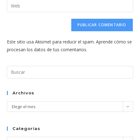
dirección
Introduce
de
de
la
usuario
correo
URL
para
electrónico
de
comentar
para
tu
comentar
Este sitio usa Akismet para reducir el spam.
Aprende cómo se
web
procesan los datos de tus comentarios.
(opcional)
Pul
Esc
par
cer
Archivos
el
Archivos
Elegir el mes
pan
de
bús
Categorías