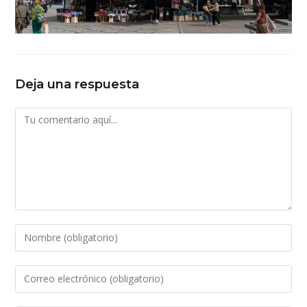
Deja una respuesta
Comentario
Introduce
tu
nombre
Introduce
o
tu
nombre