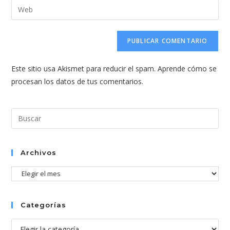
dirección
Introduce
de
de
la
usuario
correo
URL
para
electrónico
de
comentar
para
tu
comentar
Este sitio usa Akismet para reducir el spam.
Aprende cómo se
web
procesan los datos de tus comentarios.
(opcional)
Pul
Esc
par
cer
Archivos
el
Archivos
pan
de
bús
Categorías
Categorías