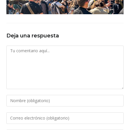
Deja una respuesta
Comentario
Introduce
tu
nombre
Introduce
o
tu
nombre