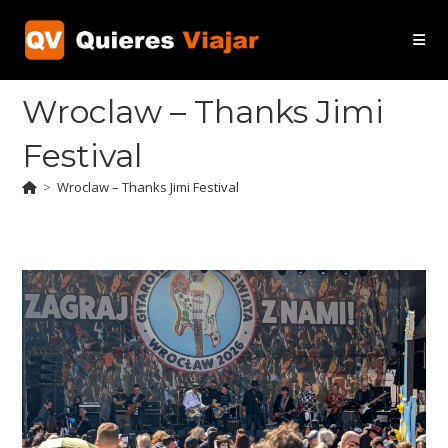
Ir
al
contenido
Wroclaw – Thanks Jimi
Festival
>
Wroclaw – Thanks Jimi Festival