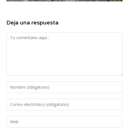
Deja una respuesta
Comentario
Introduce
tu
nombre
Introduce
o
tu
nombre
dirección
Introduce
de
de
la
usuario