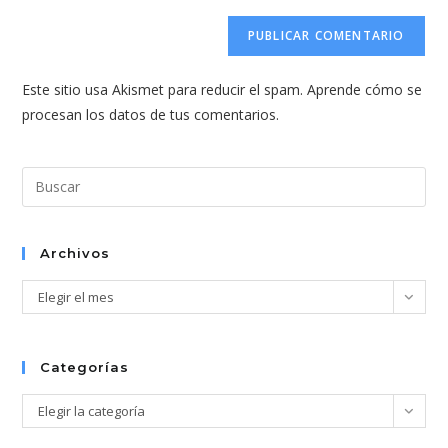
correo
URL
para
electrónico
de
comentar
para
tu
comentar
Este sitio usa Akismet para reducir el spam.
Aprende cómo se
web
procesan los datos de tus comentarios.
(opcional)
Pul
Esc
par
cer
Archivos
el
Archivos
Elegir el mes
pan
de
bús
Categorías
Categorías
Elegir la categoría