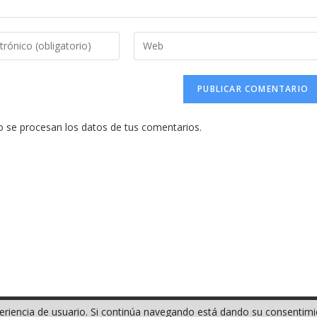
Introduce
la
URL
de
tu
se procesan los datos de tus comentarios.
web
(opcional)
xperiencia de usuario. Si continúa navegando está dando su consentim