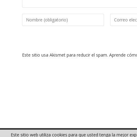
Introduce
Introduce
tu
tu
nombre
dirección
o
de
nombre
correo
Este sitio usa Akismet para reducir el spam.
Aprende cómo 
de
electrónico
usuario
para
para
comentar
comentar
Este sitio web utiliza cookies para que usted tenga la mejor e