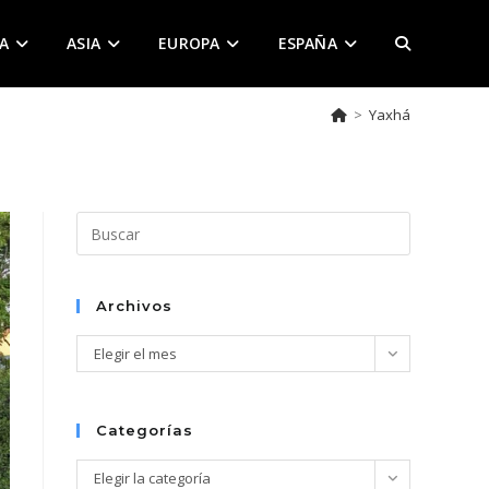
A
ASIA
EUROPA
ESPAÑA
ALTERNAR
>
Yaxhá
BÚSQUEDA
DE
Pulsa
Escape
para
LA
cerrar
Archivos
el
Archivos
Elegir el mes
panel
de
WEB
búsqueda.
Categorías
Categorías
Elegir la categoría