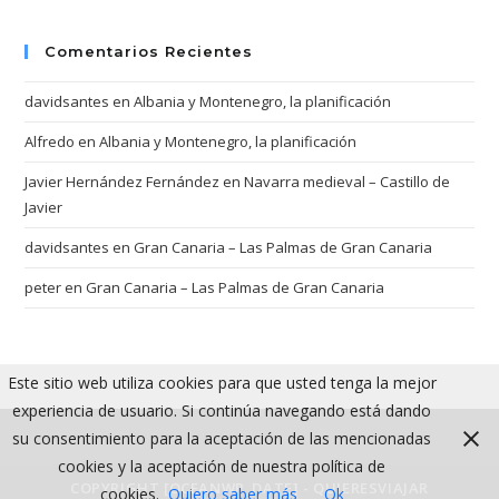
Comentarios Recientes
davidsantes
en
Albania y Montenegro, la planificación
Alfredo
en
Albania y Montenegro, la planificación
Javier Hernández Fernández
en
Navarra medieval – Castillo de
Javier
davidsantes
en
Gran Canaria – Las Palmas de Gran Canaria
peter
en
Gran Canaria – Las Palmas de Gran Canaria
Este sitio web utiliza cookies para que usted tenga la mejor
experiencia de usuario. Si continúa navegando está dando
su consentimiento para la aceptación de las mencionadas
cookies y la aceptación de nuestra política de
COPYRIGHT [OCEANWP_DATE] - QUIERESVIAJAR
cookies.
Quiero saber más
Ok