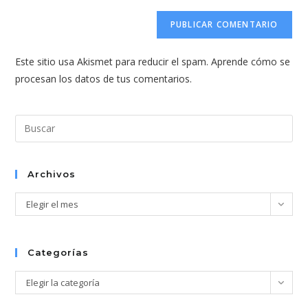
correo
URL
para
electrónico
de
comentar
para
tu
comentar
Este sitio usa Akismet para reducir el spam.
Aprende cómo se
web
procesan los datos de tus comentarios.
(opcional)
Pul
Esc
par
cer
Archivos
el
Archivos
Elegir el mes
pan
de
bús
Categorías
Categorías
Elegir la categoría