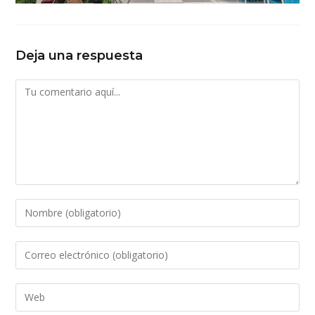
Deja una respuesta
Comentario
Introduce
tu
nombre
Introduce
o
tu
nombre
dirección
Introduce
de
de
la
usuario