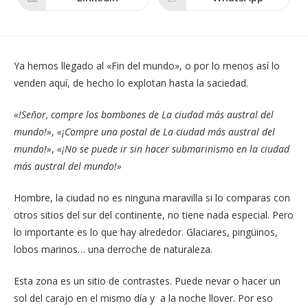
Se
Se
nueva
nueva
abre
abre
ventana
ventana
en
en
una
una
nueva
nueva
ventana
ventana
Ya hemos llegado al «Fin del mundo», o por lo menos así lo
venden aquí, de hecho lo explotan hasta la saciedad.
«!Señor, compre los bombones de La ciudad más austral del
mundo!»
,
«¡Compre una postal de La ciudad más austral del
mundo!»
,
«¡No se puede ir sin hacer submarinismo en la ciudad
más austral del mundo!»
Hombre, la ciudad no es ninguna maravilla si lo comparas con
otros sitios del sur del continente, no tiene nada especial. Pero
lo importante es lo que hay alrededor. Glaciares, pingüinos,
lobos marinos… una derroche de naturaleza.
Esta zona es un sitio de contrastes. Puede nevar o hacer un
sol del carajo en el mismo día y a la noche llover. Por eso