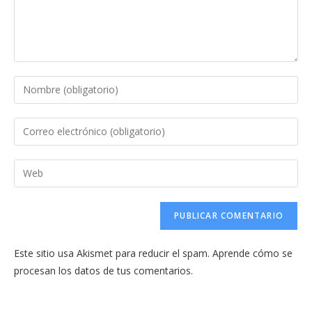
Introduce
tu
nombre
Introduce
o
tu
nombre
dirección
Introduce
de
de
la
usuario
correo
URL
para
electrónico
de
comentar
para
tu
comentar
Este sitio usa Akismet para reducir el spam.
Aprende cómo se
web
procesan los datos de tus comentarios.
(opcional)