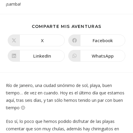
COMPARTIR
COMPARTE MIS AVENTURAS
ESTE
CONTENIDO
X
Facebook
Se
Se
abre
abre
en
en
una
una
LinkedIn
WhatsApp
Se
Se
nueva
nueva
abre
abre
ventana
ventana
en
en
una
una
nueva
nueva
ventana
ventana
Río de Janeiro, una ciudad sinónimo de sol, playa, buen
tiempo… de vez en cuando. Hoy es el último día que estamos
aquí, tras seis días, y tan sólo hemos tenido un par con buen
tiempo 🙁
Eso sí, lo poco que hemos podido disfrutar de las playas
comentar que son muy chulas, además hay chiringuitos en