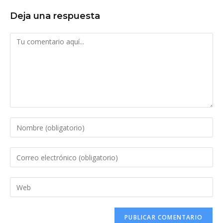
Deja una respuesta
Comentario
Introduce
tu
nombre
Introduce
o
tu
nombre
dirección
Introduce
de
de
la
usuario
correo
URL
para
electrónico
de
comentar