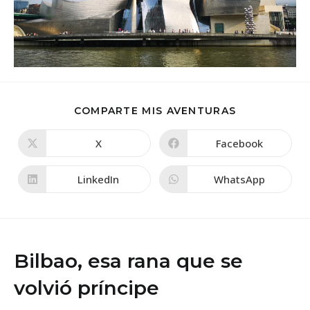
COMPARTIR
COMPARTE MIS AVENTURAS
ESTE
CONTENIDO
X
Facebook
Se
Se
abre
abre
en
en
una
una
LinkedIn
WhatsApp
Se
Se
nueva
nueva
abre
abre
ventana
ventana
en
en
una
una
nueva
nueva
ventana
ventana
Bilbao, esa rana que se
volvió príncipe