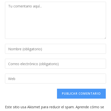
Comentario
Introduce
tu
nombre
Introduce
o
tu
nombre
dirección
Introduce
de
de
la
usuario
correo
URL
para
electrónico
de
comentar
para
tu
comentar
Este sitio usa Akismet para reducir el spam.
Aprende cómo se
web