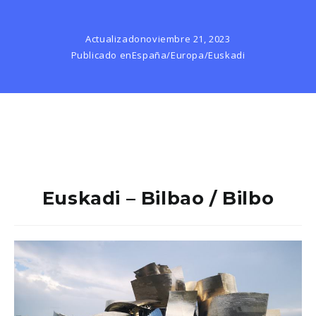
Actualizado
noviembre 21, 2023
Publicado en
España
/
Europa
/
Euskadi
Euskadi – Bilbao / Bilbo