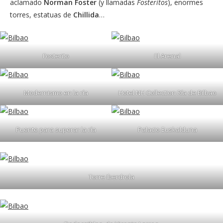
aclamado
Norman Foster
(y llamadas
Fosteritos
), enormes
torres, estatuas de
Chillida
…
Fosterito
El Arenal
Modernismo en la ría
Hotel NH Collection Ría de Bilbao
Puente para superar la ría
Palacio Euskalduna
Torre Iberdrola