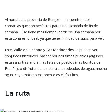
ventana
ventana
en
en
una
una
nueva
nueva
ventana
ventana
Al norte de la provincia de Burgos se encuentran dos
comarcas que son perfectas para una escapada de fin de
semana. Si se tiene más tiempo, perderse una semana por
esta zona es lo ideal, ya que tiene infinidad de sitios para ver.
En el
Valle del Sedano y Las Merindades
se pueden ver
conjuntos históricos, pasear por bellísimos pueblos (algunos
están año tras año en las listas de pueblos más bonitos de
España), o disfrutar de la naturaleza rodeados de agua, mucha
agua, cuyo máximo exponente es el río
Ebro
.
La ruta