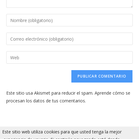
Introduce
tu
nombre
Introduce
o
tu
nombre
dirección
Introduce
de
de
la
usuario
correo
URL
para
electrónico
de
comentar
para
tu
comentar
Este sitio usa Akismet para reducir el spam.
Aprende cómo se
web
procesan los datos de tus comentarios.
(opcional)
Este sitio web utiliza cookies para que usted tenga la mejor