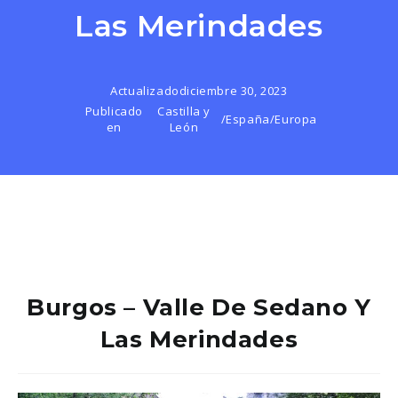
Las Merindades
Actualizado
diciembre 30, 2023
Publicado
Castilla y
/
España
/
Europa
en
León
Burgos – Valle De Sedano Y
Las Merindades