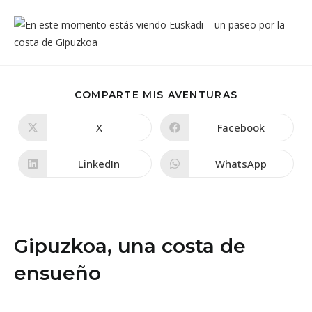
COMPARTIR
COMPARTE MIS AVENTURAS
ESTE
CONTENIDO
X
Facebook
Se
Se
abre
abre
en
en
una
una
LinkedIn
WhatsApp
Se
Se
nueva
nueva
abre
abre
ventana
ventana
en
en
una
una
nueva
nueva
ventana
ventana
Gipuzkoa, una costa de
ensueño