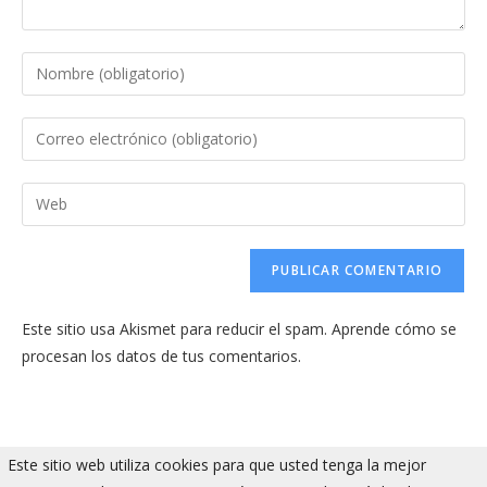
Introduce
tu
nombre
Introduce
o
tu
nombre
dirección
Introduce
de
de
la
usuario
correo
URL
para
electrónico
de
comentar
para
tu
comentar
Este sitio usa Akismet para reducir el spam.
Aprende cómo se
web
procesan los datos de tus comentarios.
(opcional)
Este sitio web utiliza cookies para que usted tenga la mejor