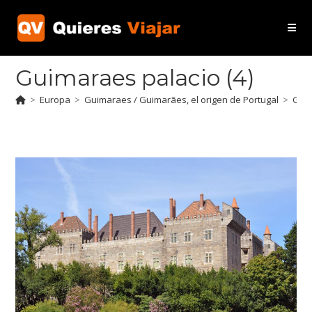
Ir
al
contenido
Guimaraes palacio (4)
>
Europa
>
Guimaraes / Guimarães, el origen de Portugal
>
Guim