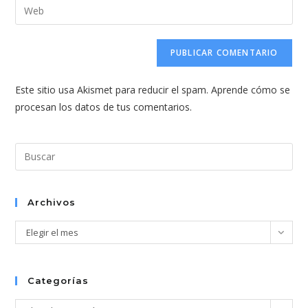
Introduce
de
de
la
usuario
correo
URL
para
electrónico
de
comentar
para
tu
comentar
Este sitio usa Akismet para reducir el spam.
Aprende cómo se
web
procesan los datos de tus comentarios.
(opcional)
Pul
Esc
par
cer
Archivos
el
Archivos
Elegir el mes
pan
de
bús
Categorías
Categorías