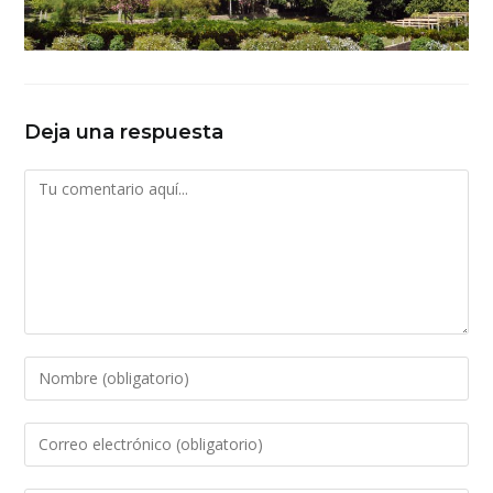
Deja una respuesta
Comentario
Introduce
tu
nombre
Introduce
o
tu
nombre
dirección