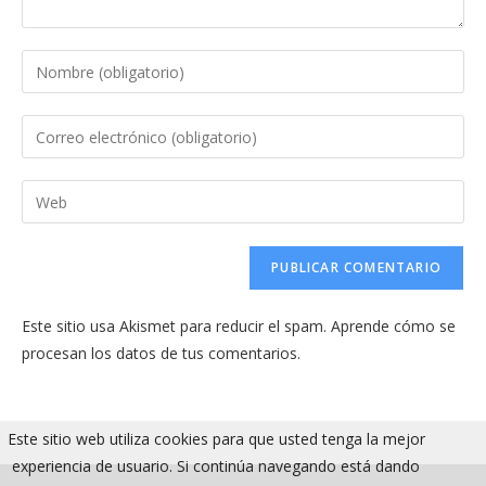
Introduce
tu
nombre
Introduce
o
tu
nombre
dirección
Introduce
de
de
la
usuario
correo
URL
para
electrónico
de
comentar
para
tu
comentar
Este sitio usa Akismet para reducir el spam.
Aprende cómo se
web
procesan los datos de tus comentarios.
(opcional)
Este sitio web utiliza cookies para que usted tenga la mejor
experiencia de usuario. Si continúa navegando está dando