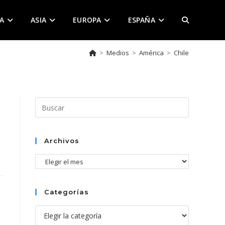
A
ASIA
EUROPA
ESPAÑA
ALTERNAR
>
Medios
>
América
>
Chile
BÚSQUEDA
DE
Pulsa
Escape
para
LA
cerrar
Archivos
el
Archivos
panel
de
WEB
búsqueda.
Categorías
Categorías