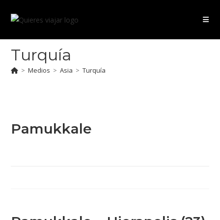
Ir
al
contenido
Turquía
>
Medios
>
Asia
>
Turquía
Pamukkale