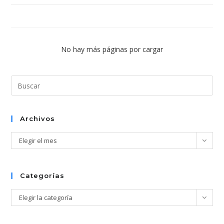
No hay más páginas por cargar
Pul
Esc
par
cer
Archivos
el
Archivos
Elegir el mes
pan
de
bús
Categorías
Categorías
Elegir la categoría