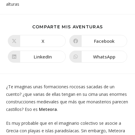
COMPARTIR
COMPARTE MIS AVENTURAS
ESTE
CONTENIDO
X
Facebook
Se
Se
abre
abre
en
en
una
una
LinkedIn
WhatsApp
Se
Se
nueva
nueva
abre
abre
ventana
ventana
en
en
una
una
nueva
nueva
ventana
ventana
¿Te imaginas unas formaciones rocosas sacadas de un
cuento? ¿que varias de ellas tengan en su cima unas enormes
construcciones medievales que más que monasterios parecen
castillos? Eso es
Meteora
.
Es muy probable que en el imaginario colectivo se asocie a
Grecia con playas e islas paradisíacas. Sin embargo, Meteora