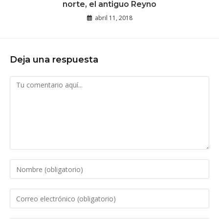
norte, el antiguo Reyno
abril 11, 2018
Deja una respuesta
Comentario
Introduce
tu
nombre
Introduce
o
tu
nombre
dirección