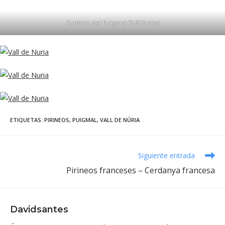
Cumbre del Puigmal (2.913 mts)
ETIQUETAS
:
PIRINEOS
,
PUIGMAL
,
VALL DE NÚRIA
Leer
Siguiente entrada
más
Pirineos franceses – Cerdanya francesa
artículos
Davidsantes