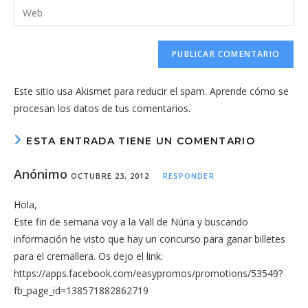
Introduce
de
de
la
usuario
correo
URL
para
electrónico
de
comentar
para
tu
comentar
Este sitio usa Akismet para reducir el spam.
Aprende cómo se
web
procesan los datos de tus comentarios.
(opcional)
ESTA ENTRADA TIENE UN COMENTARIO
Anónimo
OCTUBRE 23, 2012
RESPONDER
Hola,
Este fin de semana voy a la Vall de Núria y buscando
información he visto que hay un concurso para ganar billetes
para el cremallera. Os dejo el link:
https://apps.facebook.com/easypromos/promotions/53549?
fb_page_id=138571882862719