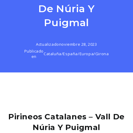
De Núria Y
Puigmal
Actualizado
noviembre 28, 2023
Publicado
Cataluña
/
España
/
Europa
/
Girona
en
Pirineos Catalanes – Vall De
Núria Y Puigmal