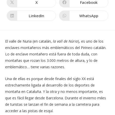
CONTENIDO
X
Facebook
Se
Se
abre
abre
en
en
una
una
LinkedIn
WhatsApp
Se
Se
nueva
nueva
abre
abre
ventana
ventana
en
en
una
una
nueva
nueva
ventana
ventana
El valle de Nuria (en catalán,
la vall de Núria
), es uno de los
enclaves montañeros más emblemáticos del Pirineo catalán.
Lo de enclave montañero está fuera de toda duda, con
montañas que rozan los 3.000 metros de altura, y lo de
emblemático… tiene varias razones.
Una de ellas es porque desde finales del siglo XX está
estrechamente ligada al desarrollo de los deportes de
montaña en Cataluña. Y la otra y no menos importante, es
que es fácil llegar desde Barcelona. Durante el invierno miles
de turistas se lanzan el fin de semana a la carretera para
acceder a las pistas de esquí.