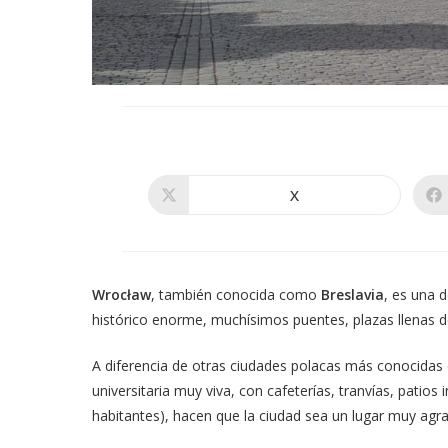
X
Se
abre
en
una
nueva
ventana
Wrocław
, también conocida como
Breslavia
, es una 
histórico enorme, muchísimos puentes, plazas llenas de
A diferencia de otras ciudades polacas más conocida
universitaria muy viva, con cafeterías, tranvías, patio
habitantes), hacen que la ciudad sea un lugar muy agra