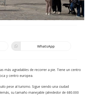
WhatsApp
Se
abre
en
una
nueva
ventana
as más agradables de recorrer a pie. Tiene un centro
roca y centro europea.
ilo pese al turismo. Sigue siendo una ciudad
s. Además, su tamaño manejable (alrededor de 680.000