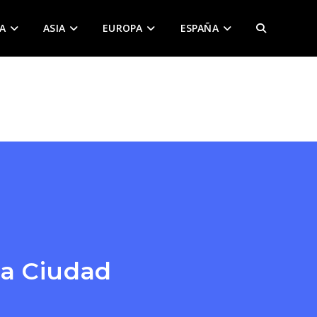
A
ASIA
EUROPA
ESPAÑA
ALTERNAR
BÚSQUEDA
DE
LA
WEB
La Ciudad