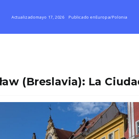
Actualizado
mayo 17, 2026
Publicado en
Europa
/
Polonia
aw (Breslavia): La Ciu