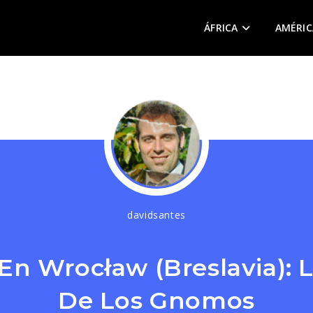
ÁFRICA
AMÉRIC
davidsantes
En Wrocław (Breslavia): 
De Los Gnomos