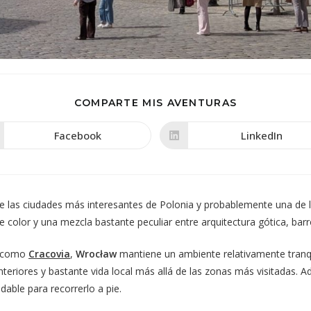
COMPARTIR
COMPARTE MIS AVENTURAS
ESTE
CONTENIDO
Facebook
LinkedIn
Se
Se
abre
abre
en
en
una
una
nueva
nueva
ventana
ventana
de las ciudades más interesantes de Polonia y probablemente una de l
 color y una mezcla bastante peculiar entre arquitectura gótica, bar
s como
Cracovia
,
Wrocław
mantiene un ambiente relativamente tranqu
s interiores y bastante vida local más allá de las zonas más visitada
dable para recorrerlo a pie.