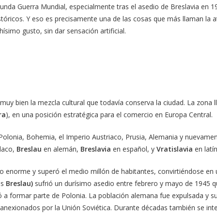
unda Guerra Mundial, especialmente tras el asedio de Breslavia en 19
stóricos. Y eso es precisamente una de las cosas que más llaman la a
simo gusto, sin dar sensación artificial.
muy bien la mezcla cultural que todavía conserva la ciudad. La zona 
ra
), en una posición estratégica para el comercio en Europa Central.
s: Polonia, Bohemia, el Imperio Austriaco, Prusia, Alemania y nuevame
laco,
Breslau
en alemán,
Breslavia
en español, y
Vratislavia
en latín
o enorme y superó el medio millón de habitantes, convirtiéndose en 
es
Breslau)
sufrió un durísimo asedio entre febrero y mayo de 1945 qu
 formar parte de Polonia. La población alemana fue expulsada y su
s anexionados por la Unión Soviética. Durante décadas también se inte