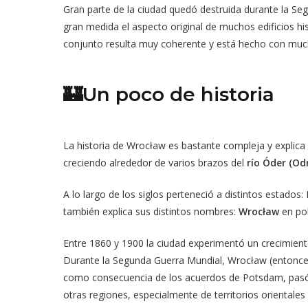
Gran parte de la ciudad quedó destruida durante la Seg
gran medida el aspecto original de muchos edificios hi
conjunto resulta muy coherente y está hecho con muchí
🏰Un poco de historia
La historia de Wrocław es bastante compleja y explica 
creciendo alrededor de varios brazos del
río Óder (Od
A lo largo de los siglos perteneció a distintos estado
también explica sus distintos nombres:
Wrocław
en po
Entre 1860 y 1900 la ciudad experimentó un crecimient
Durante la Segunda Guerra Mundial, Wrocław (entonc
como consecuencia de los acuerdos de Potsdam, pasó a
otras regiones, especialmente de territorios orientale