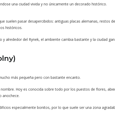
iéndose una ciudad vivida y no únicamente un decorado histórico.
ue suelen pasar desapercibidos: antiguas placas alemanas, restos de
os históricos.
río y alrededor del Rynek, el ambiente cambia bastante y la ciudad ga
olny)
 mucho más pequeña pero con bastante encanto.
l nombre. Hoy es conocida sobre todo por los puestos de flores, abie
do anochece.
ificios especialmente bonitos, por lo que suele ser una zona agradable