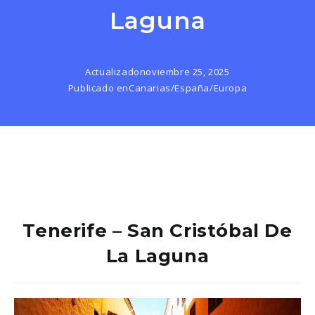
Laguna
Actualizado
noviembre 25, 2025
Publicado en
Canarias
/
España
/
Europa
Tenerife – San Cristóbal De
La Laguna