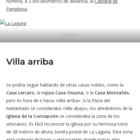
norteña, a 2.300 kilómetros de distancia, la
Catedral de
Pamplona
.
Catedral
Villa arriba
Se podría seguir hablando de otras casas nobles, como la
Casa Lercaro
, la
rojiza Casa Ossuna
, o la
Casa Montañés
,
pero es hora de ir hacia «Villa arriba». Si la Plaza del
Adelantado se consideraba «Villa abajo», los alrededores de la
Iglesia de la Concepción
se consideraba la zona de los
artesanos. Es fácil reconocer la iglesia por su hermosa torre
de 28 metros de altura, bonita postal de La Laguna. Esta zona
está rodeada de bares y restaurantes donde tomar algo.