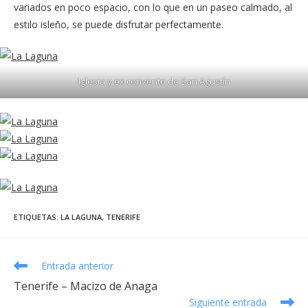
variados en poco espacio, con lo que en un paseo calmado, al
estilo isleño, se puede disfrutar perfectamente.
Iglesia y ex convento de San Agustín
ETIQUETAS
:
LA LAGUNA
,
TENERIFE
Leer
Entrada anterior
más
Tenerife – Macizo de Anaga
artículos
Siguiente entrada