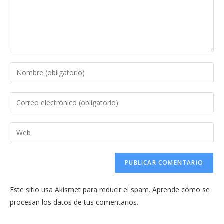
Introduce
tu
nombre
Introduce
o
tu
nombre
dirección
Introduce
de
de
la
usuario
correo
URL
para
electrónico
de
comentar
para
tu
comentar
Este sitio usa Akismet para reducir el spam.
Aprende cómo se
web
procesan los datos de tus comentarios.
(opcional)