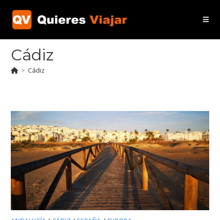
Ir
al
contenido
Cádiz
>
Cádiz