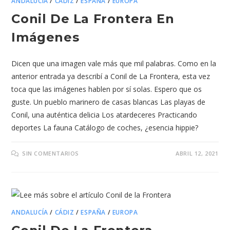
ANDALUCÍA
/
CÁDIZ
/
ESPAÑA
/
EUROPA
Conil De La Frontera En
Imágenes
Dicen que una imagen vale más que mil palabras. Como en la
anterior entrada ya describí a Conil de La Frontera, esta vez
toca que las imágenes hablen por sí solas. Espero que os
guste. Un pueblo marinero de casas blancas Las playas de
Conil, una auténtica delicia Los atardeceres Practicando
deportes La fauna Catálogo de coches, ¿esencia hippie?
SIN COMENTARIOS
ABRIL 12, 2021
ANDALUCÍA
/
CÁDIZ
/
ESPAÑA
/
EUROPA