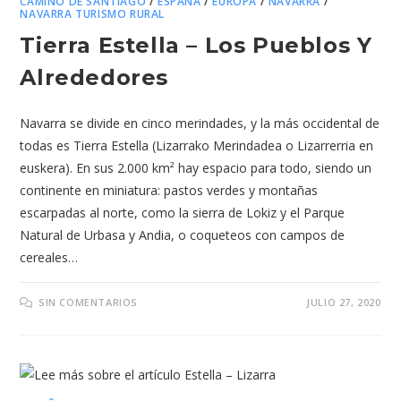
CAMINO DE SANTIAGO
/
ESPAÑA
/
EUROPA
/
NAVARRA
/
NAVARRA TURISMO RURAL
Tierra Estella – Los Pueblos Y
Alrededores
Navarra se divide en cinco merindades, y la más occidental de
todas es Tierra Estella (Lizarrako Merindadea o Lizarrerria en
euskera). En sus 2.000 km² hay espacio para todo, siendo un
continente en miniatura: pastos verdes y montañas
escarpadas al norte, como la sierra de Lokiz y el Parque
Natural de Urbasa y Andia, o coqueteos con campos de
cereales…
SIN COMENTARIOS
JULIO 27, 2020