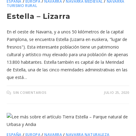
ESPAÑA
/
EUROPA
/
NAVARRA
/
NAVARRA MEDIEVAL
/
NAVARRA
TURISMO RURAL
Estella – Lizarra
En el oeste de Navarra, y a unos 50 kilómetros de la capital
Pamplona, se encuentra Estella (Lizarra en euskera, "lugar de
fresnos"). Esta interesante población tiene un patrimonio
cultural y artístico muy elevado para una población de apenas
13.800 habitantes. Estella también es capital de la Merindad
de Estella, una de las cinco merindades administrativas en las
que está…
SIN COMENTARIOS
JULIO 25, 2020
ESPAÑA
/
EUROPA
/
NAVARRA
/
NAVARRA NATURALEZA