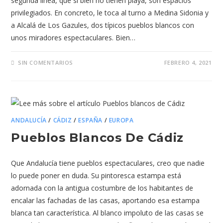
segunda línea, que si bien no tienen playa, son espacios
privilegiados. En concreto, le toca al turno a Medina Sidonia y
a Alcalá de Los Gazules, dos típicos pueblos blancos con
unos miradores espectaculares. Bien…
SIN COMENTARIOS
FEBRERO 4, 2021
ANDALUCÍA
/
CÁDIZ
/
ESPAÑA
/
EUROPA
Pueblos Blancos De Cádiz
Que Andalucía tiene pueblos espectaculares, creo que nadie
lo puede poner en duda. Su pintoresca estampa está
adornada con la antigua costumbre de los habitantes de
encalar las fachadas de las casas, aportando esa estampa
blanca tan característica. Al blanco impoluto de las casas se