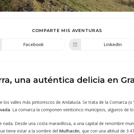
COMPARTIR
COMPARTE MIS AVENTURAS
ESTE
CONTENIDO
Facebook
LinkedIn
Se
Se
abre
abre
en
en
una
una
nueva
nueva
ventana
ventana
rra, una auténtica delicia en G
e los valles más pintorescos de Andalucía. Se trata de la Comarca (o 
evada
. La comarca la componen veinticinco municipios, algunos de l
 de nada. Desde una costa maravillosa, a una capital de renombre mun
que tiene estar a la sombre del
Mulhacén
, que con una altitud de 3.4