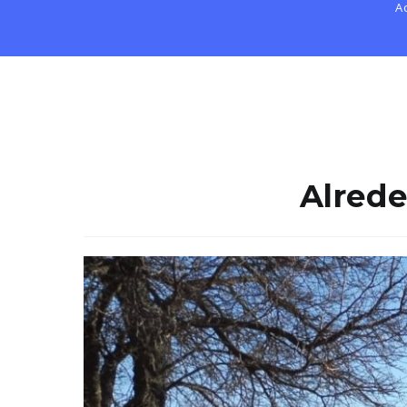
A
Alrede