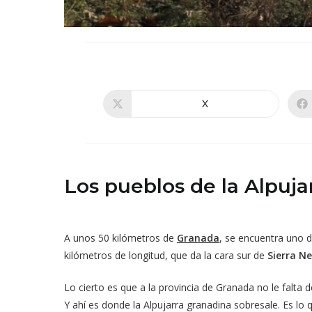
X
Se
abre
en
una
nueva
ventana
Los pueblos de la Alpuja
A unos 50 kilómetros de
Granada
, se encuentra uno d
kilómetros de longitud, que da la cara sur de
Sierra N
Lo cierto es que a la provincia de Granada no le falta
Y ahí es donde la Alpujarra granadina sobresale. Es lo 