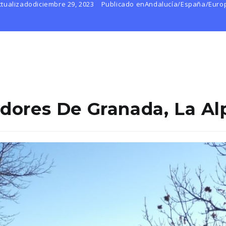
ctualizado
diciembre 29, 2023
Publicado en
Andalucía
/
España
/
Euro
dores De Granada, La Al