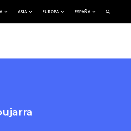
A
ASIA
EUROPA
ESPAÑA
ALTERNAR
BÚSQUEDA
DE
LA
WEB
ujarra