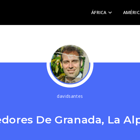
ÁFRICA
AMÉRIC
davidsantes
edores De Granada, La Alp