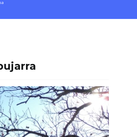
pa
pujarra