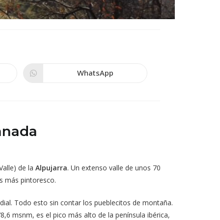
WhatsApp
Se
abre
en
una
nueva
ventana
ranada
Valle) de la
Alpujarra
. Un extenso valle de unos 70
os más pintoresco.
dial. Todo esto sin contar los pueblecitos de montaña.
78,6 msnm, es el pico más alto de la península ibérica,