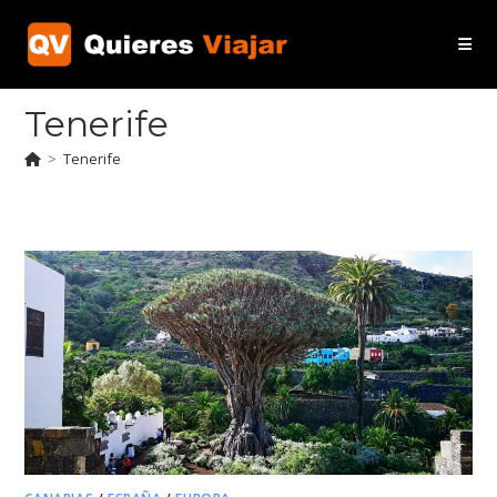
Ir
al
contenido
Tenerife
>
Tenerife