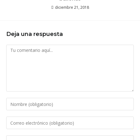
diciembre 21, 2018
Deja una respuesta
Comentario
Introduce
tu
nombre
Introduce
o
tu
nombre
dirección
Introduce