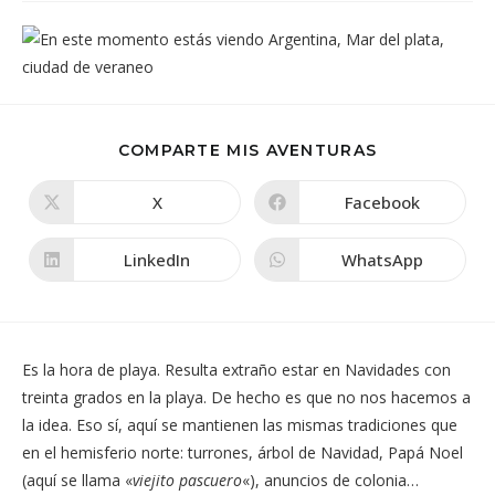
COMPARTIR
COMPARTE MIS AVENTURAS
ESTE
CONTENIDO
X
Facebook
Se
Se
abre
abre
en
en
una
una
LinkedIn
WhatsApp
Se
Se
nueva
nueva
abre
abre
ventana
ventana
en
en
una
una
nueva
nueva
ventana
ventana
Es la hora de playa. Resulta extraño estar en Navidades con
treinta grados en la playa. De hecho es que no nos hacemos a
la idea. Eso sí, aquí se mantienen las mismas tradiciones que
en el hemisferio norte: turrones, árbol de Navidad, Papá Noel
(aquí se llama «
viejito pascuero
«), anuncios de colonia…